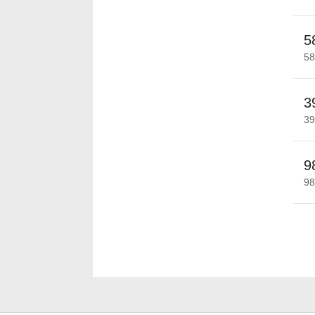
5
5
3
3
9
9